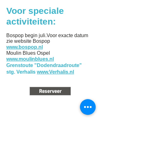
Voor speciale
activiteiten:
Bospop begin juli.Voor exacte datum
zie website Bospop
www.bospop.nl
Moulin Blues Ospel
www.moulinblues.nl
Grenstoute "Dodendraadroute"
stg. Verhalis
www.Verhalis.nl
Reserveer
Meer info of meteen
reserveren?
06-53852894
Zoomweg 43
6006TW Altweerterheide (Weert)